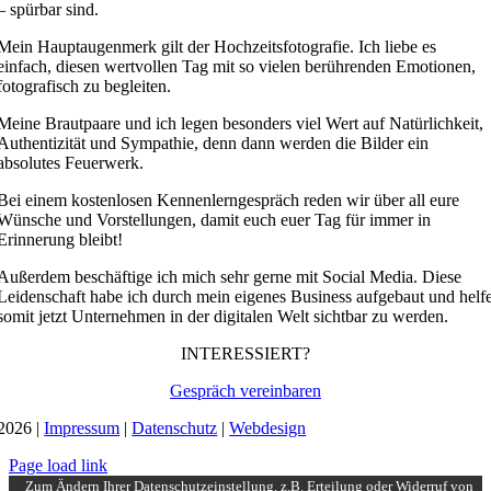
– spürbar sind.
Mein Hauptaugenmerk gilt der Hochzeitsfotografie. Ich liebe es
einfach, diesen wertvollen Tag mit so vielen berührenden Emotionen,
fotografisch zu begleiten.
Meine Brautpaare und ich legen besonders viel Wert auf Natürlichkeit,
Authentizität und Sympathie, denn dann werden die Bilder ein
absolutes Feuerwerk.
Bei einem kostenlosen Kennenlerngespräch reden wir über all eure
Wünsche und Vorstellungen, damit euch euer Tag für immer in
Erinnerung bleibt!
Außerdem beschäftige ich mich sehr gerne mit Social Media. Diese
Leidenschaft habe ich durch mein eigenes Business aufgebaut und helf
somit jetzt Unternehmen in der digitalen Welt sichtbar zu werden.
INTERESSIERT?
Gespräch vereinbaren
2026 |
Impressum
|
Datenschutz
|
Webdesign
Page load link
Zum Ändern Ihrer Datenschutzeinstellung, z.B. Erteilung oder Widerruf von